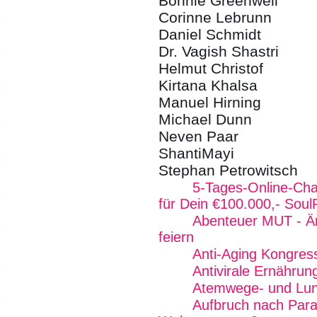
Bonnie Greenwell
Corinne Lebrunn
Daniel Schmidt
Dr. Vagish Shastri
Helmut Christof
Kirtana Khalsa
Manuel Hirning
Michael Dunn
Neven Paar
ShantiMayi
Stephan Petrowitsch
5-Tages-Online-Chal
für Dein €100.000,- Sou
Abenteuer MUT - Ä
feiern
Anti-Aging Kongres
Antivirale Ernährun
Atemwege- und Lun
Aufbruch nach Par