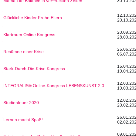
Mama Life Balance in ver~rückten Zeiten
30.10.202
12.1
Glückliche Kinder Frohe Eltern
20.10.20
20.0
Klartraum Online Kongress
28.09.20
25.0
Resümee einer Krise
06.07.20
15.0
Stark-Durch-Die-Krise Kongress
19.04.20
12.0
INTEGRALIS® Online-Kongress LEBENSKUNST 2.0
19.03.20
12.0
Studienfeuer 2020
20.02.20
26.0
Lernen macht Spaß!
02.02.20
09.0