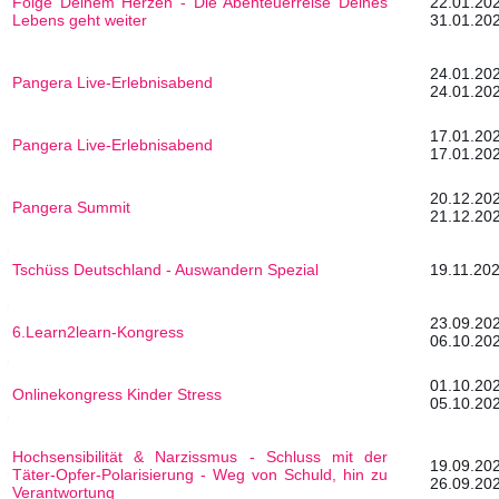
Folge Deinem Herzen - Die Abenteuerreise Deines
22.0
Lebens geht weiter
31.01.20
24.0
Pangera Live-Erlebnisabend
24.01.20
17.0
Pangera Live-Erlebnisabend
17.01.20
20.1
Pangera Summit
21.12.20
Tschüss Deutschland - Auswandern Spezial
19.11.202
23.0
6.Learn2learn-Kongress
06.10.20
01.1
Onlinekongress Kinder Stress
05.10.20
Hochsensibilität & Narzissmus - Schluss mit der
19.0
Täter-Opfer-Polarisierung - Weg von Schuld, hin zu
26.09.20
Verantwortung