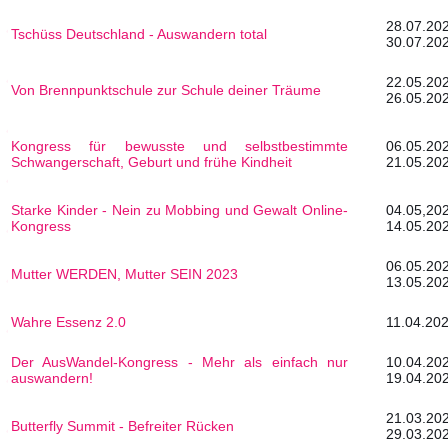
28.0
Tschüss Deutschland - Auswandern total
30.07.20
22.0
Von Brennpunktschule zur Schule deiner Träume
26.05.20
Kongress für bewusste und selbstbestimmte
06.0
Schwangerschaft, Geburt und frühe Kindheit
21.05.20
Starke Kinder - Nein zu Mobbing und Gewalt Online-
04.0
Kongress
14.05.20
06.0
Mutter WERDEN, Mutter SEIN 2023
13.05.20
Wahre Essenz 2.0
11.04.202
Der AusWandel-Kongress - Mehr als einfach nur
10.0
auswandern!
19.04.20
21.0
Butterfly Summit - Befreiter Rücken
29.03.20