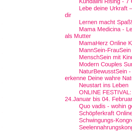
Kundalini Rising - 7
Lebe deine Urkraft 
dir
Lernen macht Spaß
Mama Medicina - Lebe
als Mutter
MamaHerz Online K
MannSein-FrauSein -
MenschSein mit Kin
Modern Couples Su
NaturBewusstSein - 
erkenne Deine wahre Nat
Neustart ins Leben
ONLINE FESTIVAL: F
24.Januar bis 04. Februa
Quo vadis - wohin g
Schöpferkraft Onlin
Schwingungs-Kongr
Seelennahrungskon