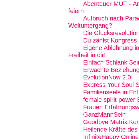
Abenteuer MUT - Än
feiern
Aufbruch nach Para
Weltuntergang?
Die Glücksrevolutio
Du zählst Kongress
Eigene Ablehnung in
Freiheit in dir!
Einfach Schlank Sei
Erwachte Beziehung
EvolutionNow 2.0
Express Your Soul 
Familienseele in Ent
female spirit power 
Frauen Erfahrungs
GanzMannSein
Goodbye Matrix Kon
Heilende Kräfte des
InfiniteHappy Onlin