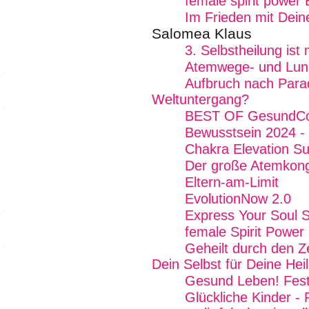
female spirit power 
Im Frieden mit Dein
Salomea Klaus
3. Selbstheilung is
Atemwege- und Lun
Aufbruch nach Para
Weltuntergang?
BEST OF GesundCo
Bewusstsein 2024 - 
Chakra Elevation S
Der große Atemkon
Eltern-am-Limit
EvolutionNow 2.0
Express Your Soul 
female Spirit Power 
Geheilt durch den Z
Dein Selbst für Deine Hei
Gesund Leben! Fest
Glückliche Kinder - 