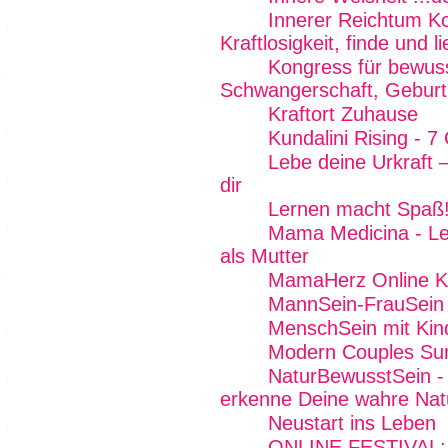
Innerer Reichtum K
Kraftlosigkeit, finde und 
Kongress für bewus
Schwangerschaft, Geburt 
Kraftort Zuhause
Kundalini Rising - 7
Lebe deine Urkraft 
dir
Lernen macht Spaß
Mama Medicina - Lebe
als Mutter
MamaHerz Online K
MannSein-FrauSein -
MenschSein mit Kin
Modern Couples Su
NaturBewusstSein - 
erkenne Deine wahre Nat
Neustart ins Leben
ONLINE FESTIVAL: F