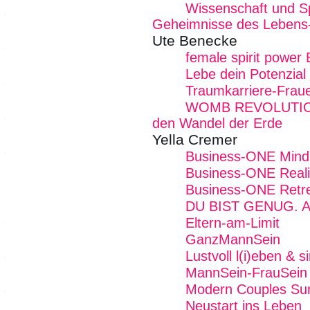
Wissenschaft und Spir
Geheimnisse des Lebens
Ute Benecke
female spirit power
Lebe dein Potenzial
Traumkarriere-Frau
WOMB REVOLUTION -
den Wandel der Erde
Yella Cremer
Business-ONE Mind -
Business-ONE Reali
Business-ONE Retre
DU BIST GENUG. Alle
Eltern-am-Limit
GanzMannSein
Lustvoll l(i)eben & 
MannSein-FrauSein -
Modern Couples Su
Neustart ins Leben