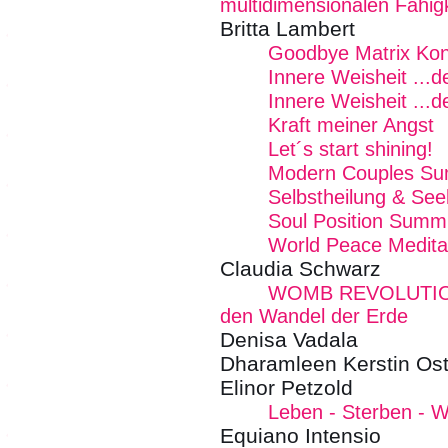
multidimensionalen Fähig
Britta Lambert
Goodbye Matrix Kon
Innere Weisheit ...
Innere Weisheit ...
Kraft meiner Angst
Let´s start shining!
Modern Couples Su
Selbstheilung & See
Soul Position Summi
World Peace Meditat
Claudia Schwarz
WOMB REVOLUTION -
den Wandel der Erde
Denisa Vadala
Dharamleen Kerstin Os
Elinor Petzold
Leben - Sterben - W
Equiano Intensio