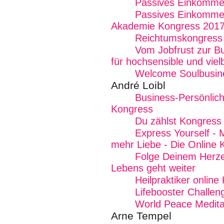
Passives Einkommen
Passives Einkommen
Akademie Kongress 201
Reichtumskongress
Vom Jobfrust zur B
für hochsensible und vi
Welcome Soulbusin
André Loibl
Business-Persönlichk
Kongress
Du zählst Kongress
Express Yourself - 
mehr Liebe - Die Online 
Folge Deinem Herze
Lebens geht weiter
Heilpraktiker online
Lifebooster Challen
World Peace Medita
Arne Tempel