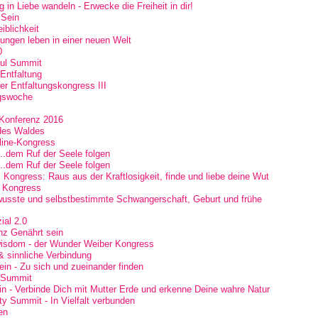
 in Liebe wandeln - Erwecke die Freiheit in dir!
 Sein
blichkeit
ungen leben in einer neuen Welt
0
oul Summit
 Entfaltung
wer Entfaltungskongress III
ngswoche
Konferenz 2016
 des Waldes
line-Kongress
...dem Ruf der Seele folgen
...dem Ruf der Seele folgen
 Kongress: Raus aus der Kraftlosigkeit, finde und liebe deine Wut
e Kongress
wusste und selbstbestimmte Schwangerschaft, Geburt und frühe
ial 2.0
nz Genährt sein
 wisdom - der Wunder Weiber Kongress
 & sinnliche Verbindung
n - Zu sich und zueinander finden
 Summit
n - Verbinde Dich mit Mutter Erde und erkenne Deine wahre Natur
y Summit - In Vielfalt verbunden
en