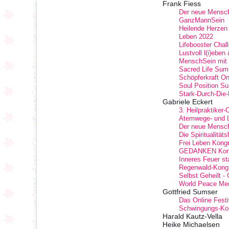
Frank Fiess
Der neue Mensch:
GanzMannSein
Heilende Herzen
Leben 2022
Lifebooster Chal
Lustvoll l(i)eben
MenschSein mit 
Sacred Life Sum
Schöpferkraft O
Soul Position S
Stark-Durch-Die
Gabriele Eckert
3. Heilpraktiker
Atemwege- und 
Der neue Mensch 
Die Spiritualität
Frei Leben Kong
GEDANKEN Kongre
Inneres Feuer st
Regenwald-Kong
Selbst Geheilt -
World Peace Med
Gottfried Sumser
Das Online Festi
Schwingungs-Ko
Harald Kautz-Vella
Heike Michaelsen