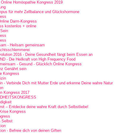
er Online Homöopathie Kongress 2019
rung
us für mehr Zellbalance und Glückshormone
ess
Online Darm-Kongress
s kostenlos + online
 Sein
ress
ress
sam - Heilsam gemeinsam
chtsschlemmerei
volution 2016 - Deine Gesundheit fängt beim Essen an
 - Die Heilkraft von High Frequency Food
emeinsam - Gesund - Glücklich Online Kongress
nz Genährt sein
e Kongress
izin
n - Verbinde Dich mit Mutter Erde und erkenne Deine wahre Natur
en
un Kongress 2017
NDHEITSKONGRESS
digkeit
it – Entdecke deine wahre Kraft durch Selbstliebe!
-Krise Kongress
ngress
n Selbst
tion
ion - Befreie dich von deinen Giften