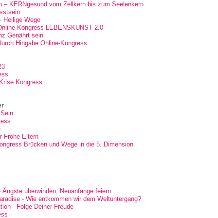
h – KERNgesund vom Zellkern bis zum Seelenkern
sstsein
- Heilige Wege
nline-Kongress LEBENSKUNST 2.0
nz Genährt sein
 durch Hingabe Online-Kongress
23
ess
-Krise Kongress
er
 Sein
ress
i
r Frohe Eltern
ongress Brücken und Wege in die 5. Dimension
 Ängste überwinden, Neuanfänge feiern
aradise - Wie entkommen wir dem Weltuntergang?
tion - Folge Deiner Freude
ess