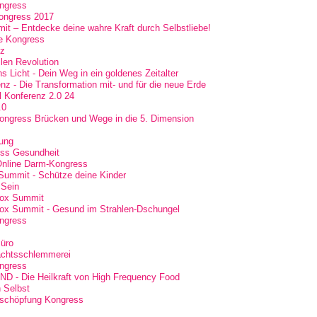
ngress
ongress 2017
it – Entdecke deine wahre Kraft durch Selbstliebe!
ne Kongress
nz
llen Revolution
s Licht - Dein Weg in ein goldenes Zeitalter
z - Die Transformation mit- und für die neue Erde
l Konferenz 2.0 24
.0
ongress Brücken und Wege in die 5. Dimension
rung
ss Gesundheit
Online Darm-Kongress
ummit - Schütze deine Kinder
 Sein
tox Summit
ox Summit - Gesund im Strahlen-Dschungel
ngress
üro
chtsschlemmerei
ngress
 - Die Heilkraft von High Frequency Food
n Selbst
rschöpfung Kongress