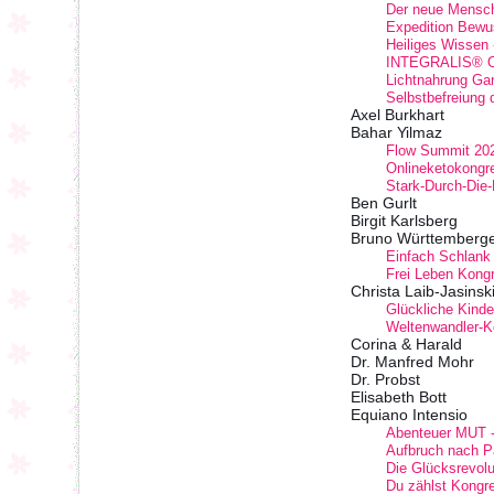
Der neue Mensc
Expedition Bewu
Heiliges Wissen 
INTEGRALIS® O
Lichtnahrung Ga
Selbstbefreiung
Axel Burkhart
Bahar Yilmaz
Flow Summit 20
Onlineketokongr
Stark-Durch-Die
Ben Gurlt
Birgit Karlsberg
Bruno Württemberg
Einfach Schlank
Frei Leben Kong
Christa Laib-Jasinsk
Glückliche Kinde
Weltenwandler-K
Corina & Harald
Dr. Manfred Mohr
Dr. Probst
Elisabeth Bott
Equiano Intensio
Abenteuer MUT -
Aufbruch nach P
Die Glücksrevolu
Du zählst Kongr