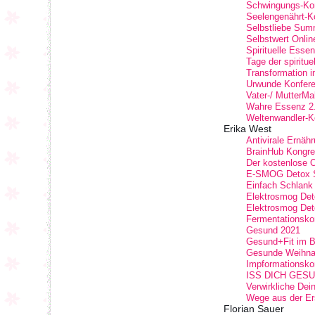
Schwingungs-Ko
Seelengenährt-K
Selbstliebe Summ
Selbstwert Onli
Spirituelle Esse
Tage der spiritue
Transformation in
Urwunde Konferen
Vater-/ MutterMa
Wahre Essenz 2
Weltenwandler-K
Erika West
Antivirale Ernäh
BrainHub Kongre
Der kostenlose 
E-SMOG Detox S
Einfach Schlank
Elektrosmog De
Elektrosmog Det
Fermentationsko
Gesund 2021
Gesund+Fit im B
Gesunde Weihna
Impformationsko
ISS DICH GESUND
Verwirkliche Dei
Wege aus der E
Florian Sauer