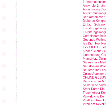
1. International
Antivirale Ernäh
Aufschwung Camp
Autoimmunkongr
Der kostenlose 
Diabetes Kongres
Einfach Schlank
Entgiftungskong
Entgiftungskong
Gemeinsam heil
Gesunde Weihna
Iss Dich Frei Re
ISS DICH GESUND
Kinder-Leicht G
Lichtnahrung Ga
MamaHerz Onlin
Nahrung als Med
NaturBewusstSei
Neustart ins Leb
Online Autoimm
ONLINE GESU
Raus aus der Mü
Selbstliebe Summ
Stark-Durch-Die
Traumkörper Ko
Verwirkliche Dei
VitalFam Revolu
VitalFam Revolut