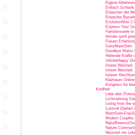
Eigene Ablehnung
Einfach Schlank
Erwachen der Wei
Erwachte Bezieh
EvolutionNow 2.
Express Your S
Familienseele in
female spirit po
Frauen Erfahru
GanzMannSein
Goodbye Matrix 
Heilende Kräfte
InfiniteHappy On
Innere Weisheit 
Innere Weisheit 
Innerer Reichtum
Klartraum Onlin
Kongress für be
Kindheit
Lebe dein Potenz
Lichtnahrung Ga
Living from the
Lustvoll l(i)eben
MannSein-FrauSei
Modern Couples
NaturBewusstSei
Nature Communit
Neustart ins Leb