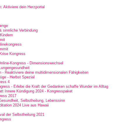
 Aktiviere dein Herzportal
lenge
 & sinnliche Verbindung
Kindern
mit
nlinekongress
ummit
-Krise Kongress
-Online-Kongress - Dimensionswechsel
Lungengesundheit
- Reaktiviere deine multidimensionalen Fähigkeiten
slüge - Herbst Spezial
ress 4
ss - Erlebe die Kraft der Gedanken schaffe Wunder im Alltag
att Innere Kündigung 2024 - Kongresspaket
ress 2017
 Gesundheit, Selbstheilung, Lebenssinn
itation 2024 Live aus Hawaii
val der Selbstheilung 2021
ngress