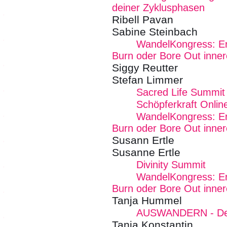
deiner Zyklusphasen
Ribell Pavan
Sabine Steinbach
WandelKongress: Erk
Burn oder Bore Out inner
Siggy Reutter
Stefan Limmer
Sacred Life Summit
Schöpferkraft Onli
WandelKongress: Erk
Burn oder Bore Out inner
Susann Ertle
Susanne Ertle
Divinity Summit
WandelKongress: Erk
Burn oder Bore Out inner
Tanja Hummel
AUSWANDERN - Dein
Tanja Konstantin