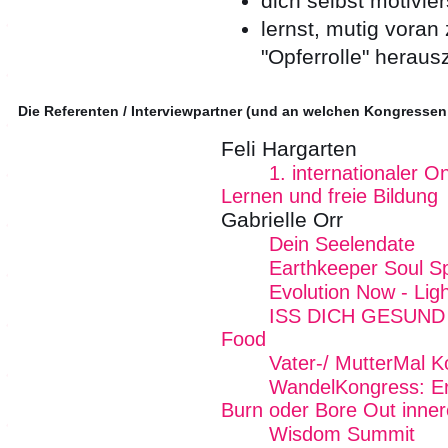
dich selbst motivier
lernst, mutig voran
"Opferrolle" heraus
Die Referenten / Interviewpartner (und an welchen Kongressen
Feli Hargarten
1. internationaler O
Lernen und freie Bildung
Gabrielle Orr
Dein Seelendate
Earthkeeper Soul Sp
Evolution Now - Lig
ISS DICH GESUND - 
Food
Vater-/ MutterMal K
WandelKongress: Erk
Burn oder Bore Out inner
Wisdom Summit