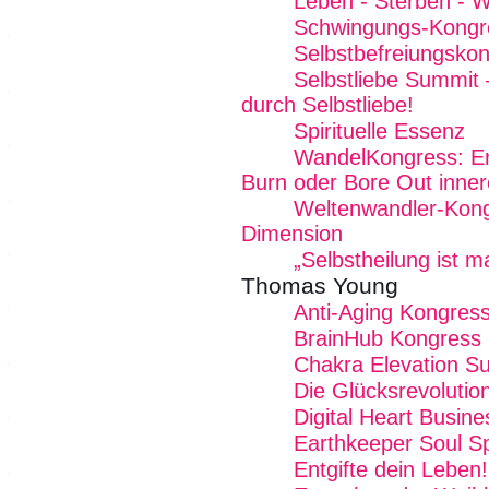
Leben - Sterben - W
Schwingungs-Kongr
Selbstbefreiungskon
Selbstliebe Summit 
durch Selbstliebe!
Spirituelle Essenz
WandelKongress: Erk
Burn oder Bore Out inner
Weltenwandler-Kong
Dimension
„Selbstheilung ist 
Thomas Young
Anti-Aging Kongres
BrainHub Kongress
Chakra Elevation S
Die Glücksrevolutio
Digital Heart Busin
Earthkeeper Soul Sp
Entgifte dein Leben!