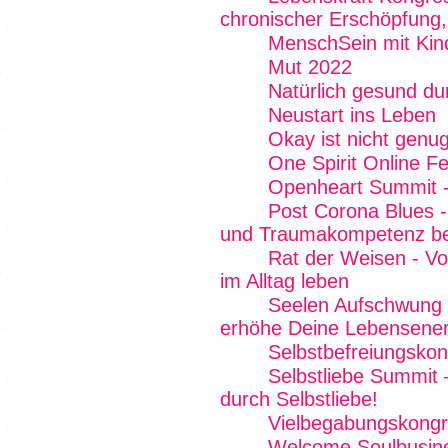
chronischer Erschöpfung,
MenschSein mit Kin
Mut 2022
Natürlich gesund du
Neustart ins Leben
Okay ist nicht genug
One Spirit Online Fe
Openheart Summit -
Post Corona Blues - 
und Traumakompetenz b
Rat der Weisen - Von
im Alltag leben
Seelen Aufschwung E
erhöhe Deine Lebensener
Selbstbefreiungskon
Selbstliebe Summit 
durch Selbstliebe!
Vielbegabungskong
Welcome Soulbusin