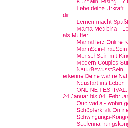
Kundalini Rising - 7
Lebe deine Urkraft 
dir
Lernen macht Spaß
Mama Medicina - Lebe
als Mutter
MamaHerz Online K
MannSein-FrauSein -
MenschSein mit Kin
Modern Couples Su
NaturBewusstSein - 
erkenne Deine wahre Nat
Neustart ins Leben
ONLINE FESTIVAL: F
24.Januar bis 04. Februa
Quo vadis - wohin g
Schöpferkraft Onlin
Schwingungs-Kongr
Seelennahrungskon