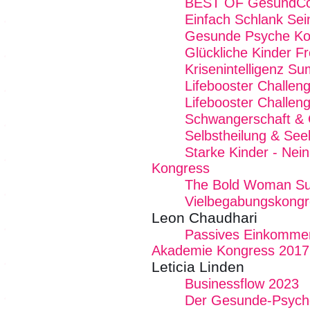
BEST OF GesundCo
Einfach Schlank Sei
Gesunde Psyche Ko
Glückliche Kinder Fr
Krisenintelligenz Su
Lifebooster Challen
Lifebooster Challen
Schwangerschaft & 
Selbstheilung & See
Starke Kinder - Nei
Kongress
The Bold Woman S
Vielbegabungskongr
Leon Chaudhari
Passives Einkommen
Akademie Kongress 2017
Leticia Linden
Businessflow 2023
Der Gesunde-Psych