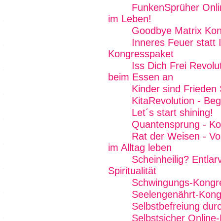
FunkenSprüher Onli
im Leben!
Goodbye Matrix Kon
Inneres Feuer statt
Kongresspaket
Iss Dich Frei Revol
beim Essen an
Kinder sind Friede
KitaRevolution - B
Let´s start shining!
Quantensprung - Ko
Rat der Weisen - Von
im Alltag leben
Scheinheilig? Entlar
Spiritualität
Schwingungs-Kongr
Seelengenährt-Kong
Selbstbefreiung dur
Selbstsicher Online