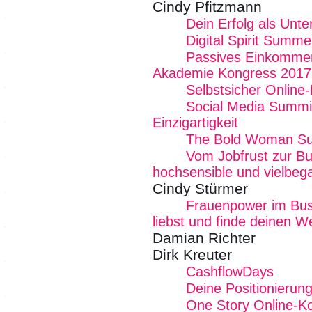
Cindy Pfitzmann
Dein Erfolg als Unt
Digital Spirit Summ
Passives Einkommen
Akademie Kongress 2017
Selbstsicher Online
Social Media Summit
Einzigartigkeit
The Bold Woman S
Vom Jobfrust zur Bu
hochsensible und vielbe
Cindy Stürmer
Frauenpower im Bus
liebst und finde deinen W
Damian Richter
Dirk Kreuter
CashflowDays
Deine Positionierun
One Story Online-K