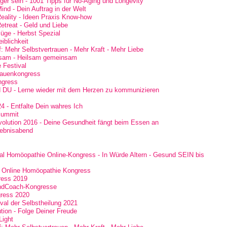
ger sein - 1001 Tipps für No-Aging und Longevity
nd - Dein Auftrag in der Welt
ality - Ideen Praxis Know-how
treat - Geld und Liebe
slüge - Herbst Spezial
iblichkeit
: Mehr Selbstvertrauen - Mehr Kraft - Mehr Liebe
sam - Heilsam gemeinsam
e Festival
rauenkongress
ngress
d DU - Lerne wieder mit dem Herzen zu kommunizieren
 - Entfalte Dein wahres Ich
Summit
volution 2016 - Deine Gesundheit fängt beim Essen an
lebnisabend
eal Homöopathie Online-Kongress - In Würde Altern - Gesund SEIN bis
er Online Homöopathie Kongress
ress 2019
dCoach-Kongresse
ress 2020
val der Selbstheilung 2021
tion - Folge Deiner Freude
Light