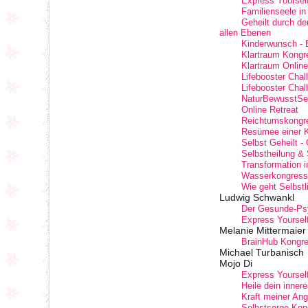
Express Yourself
Familienseele in
Geheilt durch de
allen Ebenen
Kinderwunsch - E
Klartraum Kongr
Klartraum Onlin
Lifebooster Chal
Lifebooster Chal
NaturBewusstSei
Online Retreat
Reichtumskongr
Resümee einer K
Selbst Geheilt -
Selbstheilung & 
Transformation i
Wasserkongress 
Wie geht Selbstl
Ludwig Schwankl
Der Gesunde-Ps
Express Yourself
Melanie Mittermaier
BrainHub Kongr
Michael Turbanisch
Mojo Di
Express Yourself
Heile dein inner
Kraft meiner Ang
Selbstsorge Kon