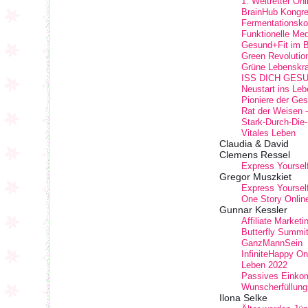
1. Weltretter On
BrainHub Kongr
Fermentationsk
Funktionelle Me
Gesund+Fit im 
Green Revolutio
Grüne Lebenskra
ISS DICH GESUND
Neustart ins Leb
Pioniere der Ges
Rat der Weisen - 
Stark-Durch-Die
Vitales Leben
Claudia & David
Clemens Ressel
Express Yourself
Gregor Muszkiet
Express Yourself
One Story Onlin
Gunnar Kessler
Affiliate Market
Butterfly Summit
GanzMannSein
InfiniteHappy O
Leben 2022
Passives Einko
Wunscherfüllung
Ilona Selke