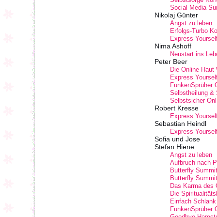
Social Media Sum
Nikolaj Günter
Angst zu leben
Erfolgs-Turbo K
Express Yourself
Nima Ashoff
Neustart ins Leb
Peter Beer
Die Online Haut
Express Yourself
FunkenSprüher O
Selbstheilung & 
Selbstsicher On
Robert Kresse
Express Yourself
Sebastian Heindl
Express Yourself
Sofia und Jose
Stefan Hiene
Angst zu leben
Aufbruch nach P
Butterfly Summit
Butterfly Summit
Das Karma des G
Die Spiritualität
Einfach Schlank
FunkenSprüher O
Goodbye Hamsterr