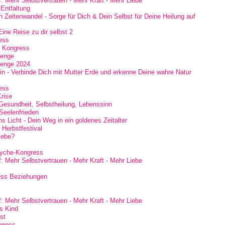
: Mehr Selbstvertrauen - Mehr Kraft - Mehr Liebe
 Entfaltung
n Zeitenwandel - Sorge für Dich & Dein Selbst für Deine Heilung auf
ine Reise zu dir selbst 2
ess
e Kongress
lenge
lenge 2024
n - Verbinde Dich mit Mutter Erde und erkenne Deine wahre Natur
ess
rise
 Gesundheit, Selbstheilung, Lebenssinn
Seelenfrieden
ns Licht - Dein Weg in ein goldenes Zeitalter
Herbstfestival
iebe?
yche-Kongress
: Mehr Selbstvertrauen - Mehr Kraft - Mehr Liebe
ess Beziehungen
: Mehr Selbstvertrauen - Mehr Kraft - Mehr Liebe
es Kind
st
gress