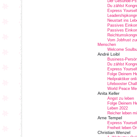
Der Gesunde-Ps
Du zählst Kongr
Express Yourself
Leadershipkongr
Neustart ins Leb
Passives Einko
Passives Einko
Reichtumskongr
Vom Jobfrust zur
Menschen
Welcome Soulbu
André Loibl
Business-Persönl
Du zählst Kongr
Express Yourself
Folge Deinem He
Heilpraktiker on
Lifebooster Chal
World Peace Med
Anita Keller
Angst zu leben
Folge Deinem He
Leben 2022
Reicher leben mit
Arne Tempel
Express Yourself
Freiheit leben O
Christian Wenzel