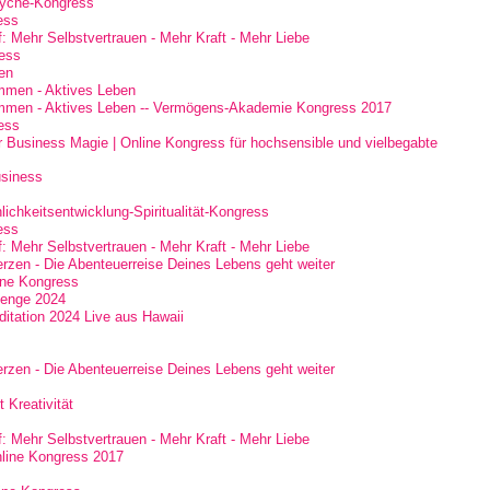
yche-Kongress
ess
: Mehr Selbstvertrauen - Mehr Kraft - Mehr Liebe
ess
en
mmen - Aktives Leben
mmen - Aktives Leben -- Vermögens-Akademie Kongress 2017
ess
 Business Magie | Online Kongress für hochsensible und vielbegabte
siness
ichkeitsentwicklung-Spiritualität-Kongress
ess
: Mehr Selbstvertrauen - Mehr Kraft - Mehr Liebe
rzen - Die Abenteuerreise Deines Lebens geht weiter
line Kongress
lenge 2024
itation 2024 Live aus Hawaii
rzen - Die Abenteuerreise Deines Lebens geht weiter
 Kreativität
: Mehr Selbstvertrauen - Mehr Kraft - Mehr Liebe
nline Kongress 2017