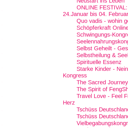
Neustart ins Leben
ONLINE FESTIVAL: F
24.Januar bis 04. Februa
Quo vadis - wohin g
Schöpferkraft Onlin
Schwingungs-Kongr
Seelennahrungskon
Selbst Geheilt - Ge
Selbstheilung & See
Spirituelle Essenz
Starke Kinder - Nei
Kongress
The Sacred Journey
The Spirit of FengSh
Travel Love - Feel 
Herz
Tschüss Deutschlan
Tschüss Deutschland
Vielbegabungskong