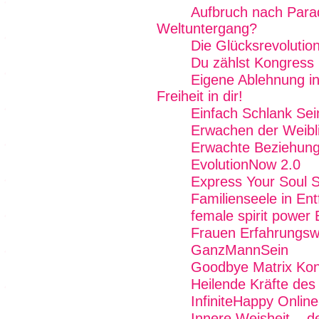
Aufbruch nach Para
Weltuntergang?
Die Glücksrevolutio
Du zählst Kongress
Eigene Ablehnung in
Freiheit in dir!
Einfach Schlank Sei
Erwachen der Weibli
Erwachte Beziehung
EvolutionNow 2.0
Express Your Soul 
Familienseele in Ent
female spirit power 
Frauen Erfahrungs
GanzMannSein
Goodbye Matrix Kon
Heilende Kräfte des
InfiniteHappy Onlin
Innere Weisheit ...