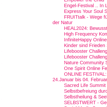
Engel-Festival .. In 
Express Your Soul 
FRUITtalk - Wege fü
der Natur
HEAL2024: Bewussts
High Frequency Kon
InfiniteHappy Onlin
Kinder sind Friede
Lifebooster Challen
Lifebooster Challen
Nature Community Su
One Spirit Online Fe
ONLINE FESTIVAL: F
24.Januar bis 04. Februa
Sacred Life Summit
Selbstbefreiung du
Selbstheilung & See
SELBSTWERT - Gesi