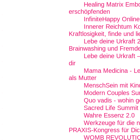
Healing Matrix Emb
erschöpfenden
InfiniteHappy Onlin
Innerer Reichtum K
Kraftlosigkeit, finde und 
Lebe deine Urkraft 
Brainwashing und Fremde
Lebe deine Urkraft 
dir
Mama Medicina - Lebe
als Mutter
MenschSein mit Kin
Modern Couples Su
Quo vadis - wohin g
Sacred Life Summit
Wahre Essenz 2.0
Werkzeuge für die ne
PRAXIS-Kongress für Di
WOMB REVOLUTION -