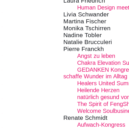
Laura Friedrich
Human Design meet
Livia Schwander
Martina Fischer
Monika Tschirren
Nadine Tobler
Natalie Brucculeri
Pierre Franckh
Angst zu leben
Chakra Elevation S
GEDANKEN Kongress 
schaffe Wunder im Alltag
Healers United Sum
Heilende Herzen
natürlich gesund vo
The Spirit of FengSh
Welcome Soulbusin
Renate Schmidt
Aufwach-Kongress