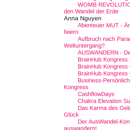
WOMB REVOLUTION -
den Wandel der Erde
Anna Nguyen
Abenteuer MUT - Än
feiern
Aufbruch nach Para
Weltuntergang?
AUSWANDERN - Dein
BrainHub Kongress E
BrainHub Kongress 
BrainHub Kongress 
Business-Persönlichk
Kongress
CashflowDays
Chakra Elevation S
Das Karma des Geld
Glück
Der AusWandel-Kong
auswandern!