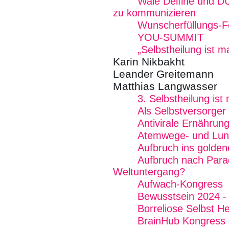
Wale Delfine und D
zu kommunizieren
Wunscherfüllungs-Fe
YOU-SUMMIT
„Selbstheilung ist 
Karin Nikbakht
Leander Greitemann
Matthias Langwasser
3. Selbstheilung is
Als Selbstversorger
Antivirale Ernährun
Atemwege- und Lun
Aufbruch ins goldene
Aufbruch nach Para
Weltuntergang?
Aufwach-Kongress
Bewusstsein 2024 - 
Borreliose Selbst He
BrainHub Kongress