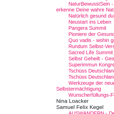
NaturBewusstSein - 
erkenne Deine wahre Nat
Natürlich gesund d
Neustart ins Leben
Pangera Summit
Pioniere der Gesund
Quo vadis - wohin g
Rundum Selbst-Vers
Sacred Life Summit
Selbst Geheilt - Ge
Superimmun Kongr
Tschüss Deutschlan
Tschüss Deutschlan
Werkzeuge der neue
Selbstermächtigung
Wunscherfüllungs-Fe
Nina Loacker
Samuel Felix Kegel
AUSWANDERN - Dein