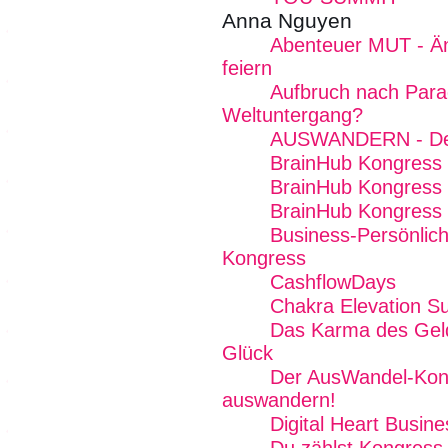
Anna Nguyen
Abenteuer MUT - Ä
feiern
Aufbruch nach Para
Weltuntergang?
AUSWANDERN - Dein
BrainHub Kongress E
BrainHub Kongress
BrainHub Kongress
Business-Persönlichk
Kongress
CashflowDays
Chakra Elevation S
Das Karma des Geld
Glück
Der AusWandel-Kong
auswandern!
Digital Heart Busin