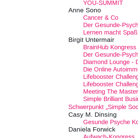
YOU-SUMMIT
Anne Sono
Cancer & Co
Der Gesunde-Psych
Lernen macht Spaß
Birgit Untermair
BrainHub Kongress
Der Gesunde-Psych
Diamond Lounge - De
Die Online Autoim
Lifebooster Challen
Lifebooster Challen
Meeting The Masters
Simple Brilliant B
Schwerpunkt „Simple Soc
Casy M. Dinsing
Gesunde Psyche K
Daniela Forwick
Aufwach-Kongress