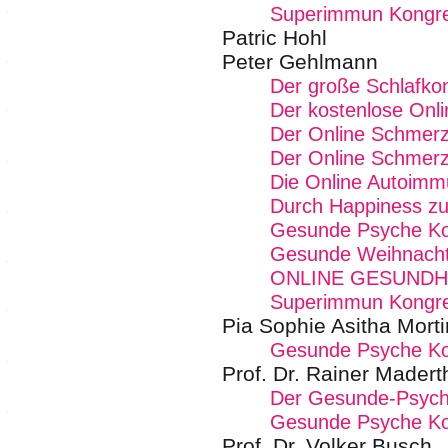
Superimmun Kongr
Patric Hohl
Peter Gehlmann
Der große Schlafko
Der kostenlose Onl
Der Online Schmer
Der Online Schmer
Die Online Autoim
Durch Happiness zu
Gesunde Psyche K
Gesunde Weihnach
ONLINE GESUND
Superimmun Kongr
Pia Sophie Asitha Mort
Gesunde Psyche K
Prof. Dr. Rainer Madert
Der Gesunde-Psych
Gesunde Psyche K
Prof. Dr. Volker Busch