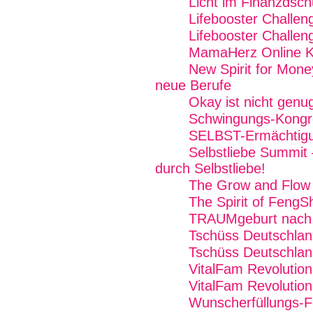
Licht im Finanzdsch
Lifebooster Challen
Lifebooster Challen
MamaHerz Online K
New Spirit for Mone
neue Berufe
Okay ist nicht genug
Schwingungs-Kongr
SELBST-Ermächtig
Selbstliebe Summit 
durch Selbstliebe!
The Grow and Flow
The Spirit of FengS
TRAUMgeburt nach
Tschüss Deutschlan
Tschüss Deutschlan
VitalFam Revolution
VitalFam Revolution
Wunscherfüllungs-Fe