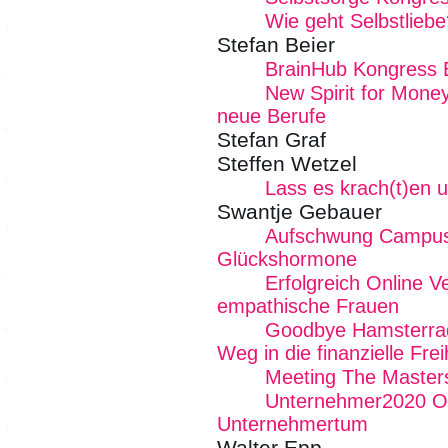
Wie geht Selbstliebe
Stefan Beier
BrainHub Kongress E
New Spirit for Mone
neue Berufe
Stefan Graf
Steffen Wetzel
Lass es krach(t)en u
Swantje Gebauer
Aufschwung Campus 
Glückshormone
Erfolgreich Online V
empathische Frauen
Goodbye Hamsterrad 
Weg in die finanzielle Frei
Meeting The Masters 
Unternehmer2020 Onl
Unternehmertum
Walter Epp