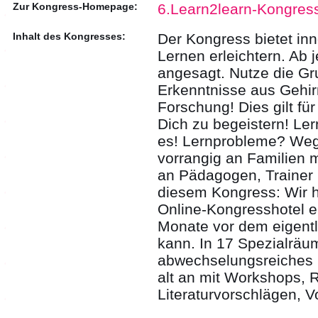
Zur Kongress-Homepage:
6.Learn2learn-Kongres
Inhalt des Kongresses:
Der Kongress bietet in
Lernen erleichtern. Ab j
angesagt. Nutze die Gr
Erkenntnisse aus Gehi
Forschung! Dies gilt fü
Dich zu begeistern! Ler
es! Lernprobleme? Weg 
vorrangig an Familien m
an Pädagogen, Trainer
diesem Kongress: Wir h
Online-Kongresshotel ei
Monate vor dem eigent
kann. In 17 Spezialräum
abwechselungsreiches 
alt an mit Workshops, 
Literaturvorschlägen, 