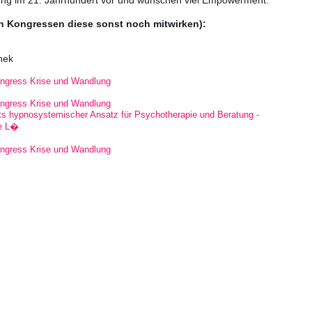
ung im 21. Jahrhundert vor und wünschen viel Empowerment.
en Kongressen diese sonst noch mitwirken):
nek
ongress Krise und Wandlung
ongress Krise und Wandlung
s hypnosystemischer Ansatz für Psychotherapie und Beratung -
ie L�
ongress Krise und Wandlung