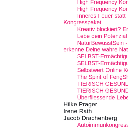
High Frequency Kon
High Frequency Kon
Inneres Feuer statt
Kongresspaket
Kreativ blockiert? E
Lebe dein Potenzial
NaturBewusstSein -
erkenne Deine wahre Nat
SELBST-Ermächtig
SELBST-Ermächtig
Selbstwert Online 
The Spirit of FengS
TIERISCH GESUN
TIERISCH GESUN
Überfliessende Lebe
Hilke Prager
Irene Rath
Jacob Drachenberg
Autoimmunkongres