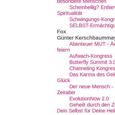
besondere Menschen
Scheinheilig? Entlar
Spiritualität
Schwingungs-Kongr
SELBST-Ermächtig
Fox
Günter Kerschbaumma
Abenteuer MUT - Ä
feiern
Aufwach-Kongress
Butterfly Summit 3.
Channeling Kongre
Das Karma des Geld
Glück
Der neue Mensch - g
Zeitalter
EvolutionNow 2.0
Geheilt durch den Z
Dein Selbst für Deine Hei